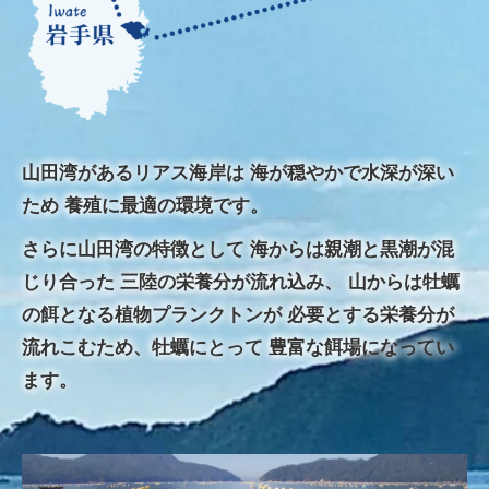
山田湾があるリアス海岸は
海が穏やかで水深が深い
ため
養殖に最適の環境です。
さらに山田湾の特徴として
海からは親潮と黒潮が混
じり合った
三陸の栄養分が流れ込み、
山からは牡蠣
の餌となる植物プランクトンが
必要とする栄養分が
流れこむため、牡蠣にとって
豊富な餌場になってい
ます。