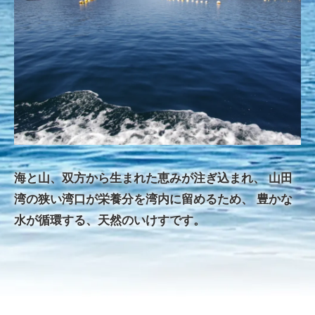
海と山、双方から生まれた恵みが注ぎ込まれ、
山田
湾の狭い湾口が栄養分を湾内に留めるため、
豊かな
水が循環する、天然のいけすです。