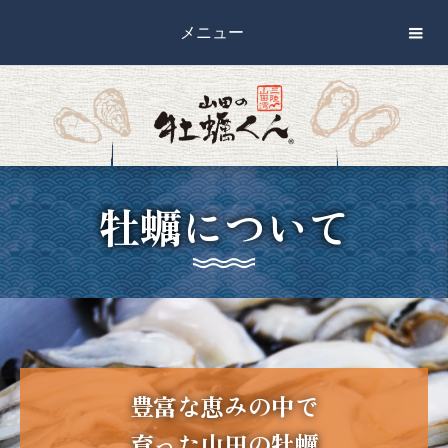
メニュー
牡蠣について
豊富な恵みの中で
育った山田の牡蠣